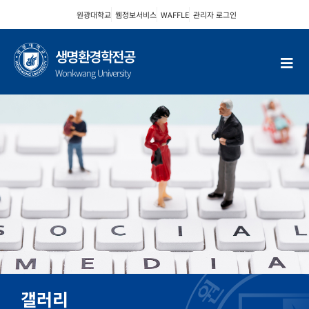
콘
원광대학교
웹정보서비스
WAFFLE
관리자 로그인
텐
츠
로
생명환경학전공
건
Wonkwang University
너
뛰
기
갤러리