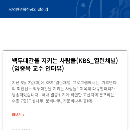
생명환경학전공의 갤러리
P
P
P
P
백두대간을 지키는 사람들(KBS_열린채널)
a
a
a
a
g
g
g
g
(임종옥 교수 인터뷰)
e
e
e
e
지난 6월 2일(화)에 KBS ‘열린채널’ 프로그램에서는 ‘기후변화
의 최전선 – 백두대간을 지키는 사람들” 제목의 다큐멘터리가
방송되었습니다. 국내 멸종위기에 직면한 고산지역 분포하는
수종 7종(구상나무, 분비나무, 가문비나무 등)에
더보기 »