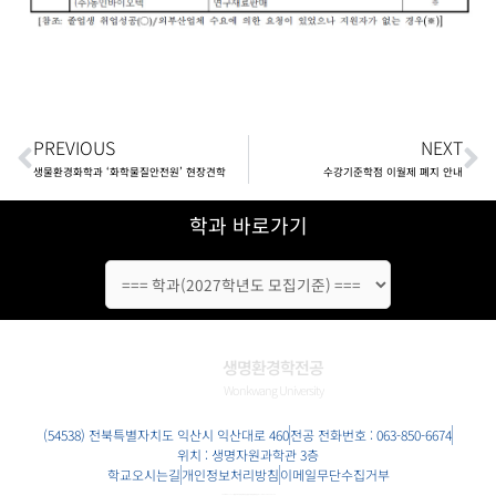
Prev
N
PREVIOUS
NEXT
생물환경화학과 ‘화학물질안전원’ 현장견학
수강기준학점 이월제 폐지 안내
학과 바로가기
생명환경학전공
Wonkwang University
(54538)
전북특별자치도
익산시 익산대로 460
전공 전화번호 : 063-850-6674
위치 : 생명자원과학관 3층
학교오시는길
개인정보처리방침
이메일무단수집거부
COPYRIGHT 2022 (원광대학교 생명환경학전공 | 원광대 생명환경학전공). ALL RIGHTS RESERVED.