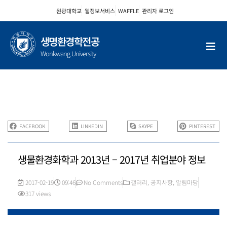
콘
원광대학교
웹정보서비스
WAFFLE
관리자 로그인
텐
츠
로
생명환경학전공
건
Wonkwang University
너
뛰
기
FACEBOOK
LINKEDIN
SKYPE
PINTEREST
생물환경화학과 2013년 – 2017년 취업분야 정보
2017-02-19
09:46
No Comments
갤러리
,
공지사항
,
알림마당
317 views