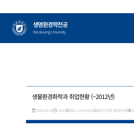
콘
텐
츠
생명환경학전공
로
건
Wonkwang University
너
뛰
기
생물환경화학과 취업현황 (~2012년)
2013-03-18
13:15
No Comments
공지사항
,
알림마당
2