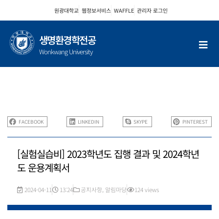
콘
원광대학교
웹정보서비스
WAFFLE
관리자 로그인
텐
츠
로
생명환경학전공
건
Wonkwang University
너
뛰
기
FACEBOOK
LINKEDIN
SKYPE
PINTEREST
[실험실습비] 2023학년도 집행 결과 및 2024학년
도 운용계획서
2024-04-11
13:24
공지사항
,
알림마당
124 views