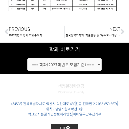
Prev
N
PREVIOUS
NEXT
2023학년도 전기 학위수여식
‘한국농약과학회’ 학술활동 및 ‘우수포스터상’ 수상
학과 바로가기
생명환경학전공
Wonkwang University
(54538)
전북특별자치도
익산시 익산대로 460
전공 전화번호 : 063-850-6674
위치 : 생명자원과학관 3층
학교오시는길
개인정보처리방침
이메일무단수집거부
COPYRIGHT 2022 (원광대학교 생명환경학전공 | 원광대 생명환경학전공). ALL RIGHTS RESERVED.
TOP